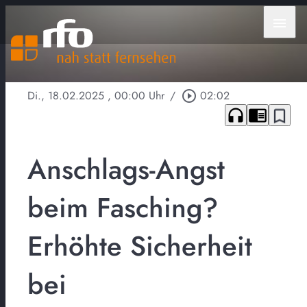
menu
Di., 18.02.2025
, 00:00 Uhr
/
play_circle_outline
02:02
headphones
chrome_reader_mode
bookmark_border
Anschlags-Angst
beim Fasching?
Erhöhte Sicherheit
bei