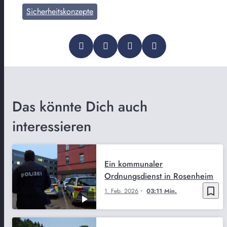
Sicherheitskonzepte
Das könnte Dich auch
interessieren
Ein kommunaler
Ordnungsdienst in Rosenheim
bookmark_border
1. Feb. 2026
03:11 Min.