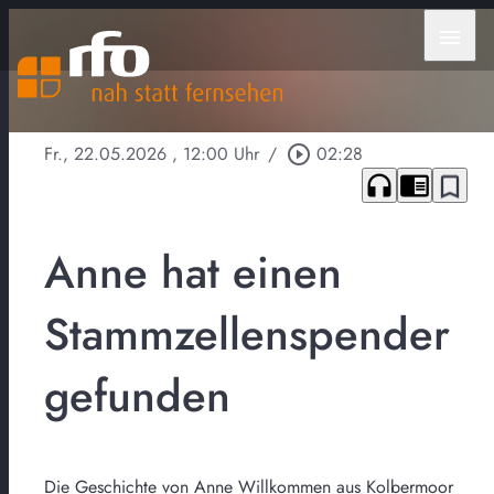
menu
Fr., 22.05.2026
, 12:00 Uhr
/
play_circle_outline
02:28
headphones
chrome_reader_mode
bookmark_border
Anne hat einen
Stammzellenspender
gefunden
Die Geschichte von Anne Willkommen aus Kolbermoor