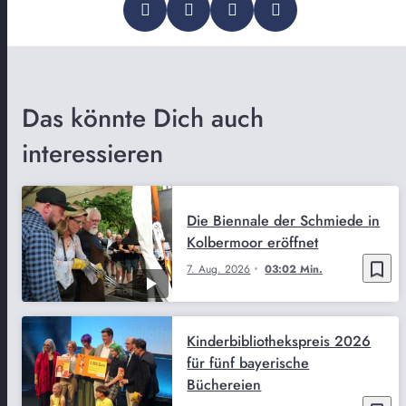
Das könnte Dich auch
interessieren
Die Biennale der Schmiede in
Kolbermoor eröffnet
bookmark_border
7. Aug. 2026
03:02 Min.
Kinderbibliothekspreis 2026
für fünf bayerische
Büchereien