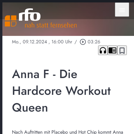
menu
Mo., 09.12.2024
, 16:00 Uhr
/
play_circle_outline
03:26
headphones
chrome_reader_mode
bookmark_border
Anna F - Die
Hardcore Workout
Queen
Nach Auftritten mit Placebo und Hot Chip kommt Anna