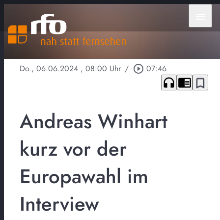
menu
Do., 06.06.2024
, 08:00 Uhr
/
play_circle_outline
07:46
headphones
chrome_reader_mode
bookmark_border
Andreas Winhart
kurz vor der
Europawahl im
Interview