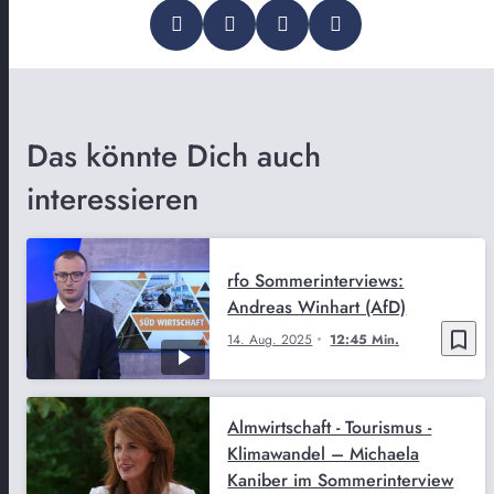
Das könnte Dich auch
interessieren
rfo Sommerinterviews:
Andreas Winhart (AfD)
bookmark_border
14. Aug. 2025
12:45 Min.
Almwirtschaft - Tourismus -
Klimawandel – Michaela
Kaniber im Sommerinterview