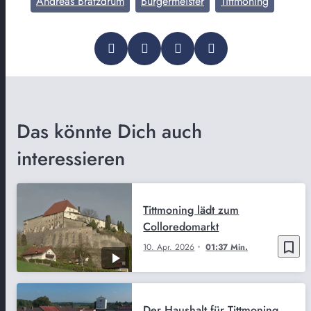
Andreas Bratzdrum
Bürgermeister
Tittmoning
Das könnte Dich auch
interessieren
Tittmoning lädt zum
Colloredomarkt
bookmark_border
10. Apr. 2026
01:37 Min.
Der Haushalt für Tittmoning