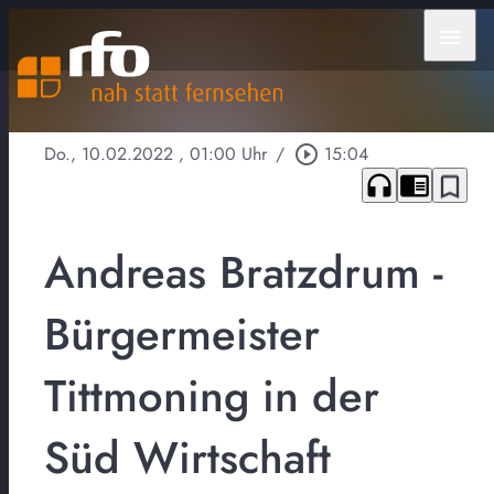
menu
Do., 10.02.2022
, 01:00 Uhr
/
play_circle_outline
15:04
headphones
chrome_reader_mode
bookmark_border
Andreas Bratzdrum -
Bürgermeister
Tittmoning in der
Süd Wirtschaft