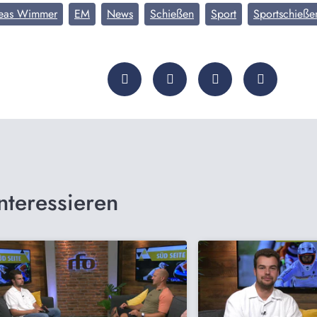
eas Wimmer
EM
News
Schießen
Sport
Sportschieße
nteressieren