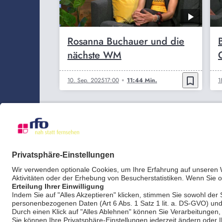
Rosanna Buchauer und die
nächste WM
bookmark_border
10. Sep. 2025
17:00
11:44 Min.
1