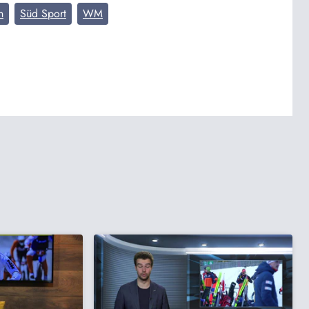
n
Süd Sport
WM