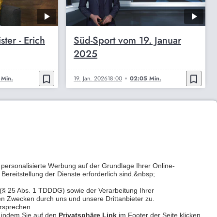
ter - Erich
Süd-Sport vom 19. Januar
2025
bookmark_border
bookmark_border
 Min.
19. Jan. 2026
18:00
02:05 Min.