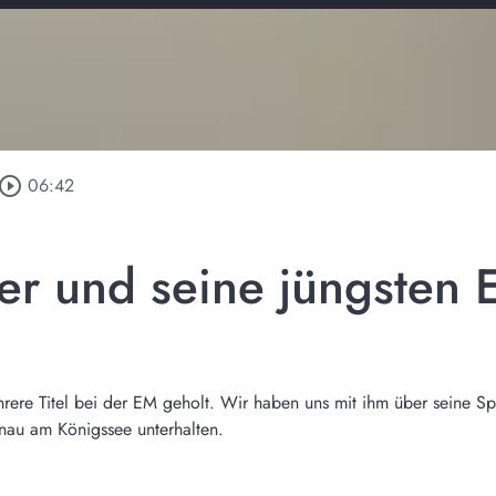
ay_circle_outline
06:42
 und seine jüngsten E
re Titel bei der EM geholt. Wir haben uns mit ihm über seine Spor
önau am Königssee unterhalten.