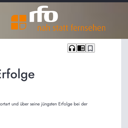
headphones
chrome_reader_mode
bookmark_border
rfolge
tart und über seine jüngsten Erfolge bei der