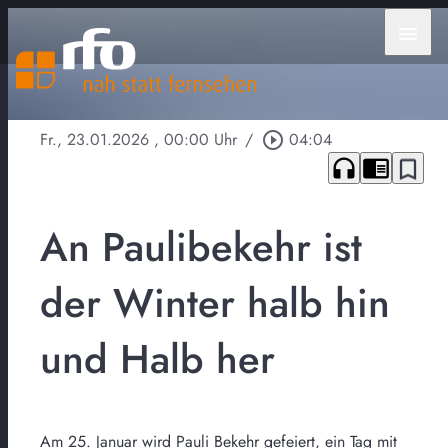
menu
Fr., 23.01.2026
, 00:00 Uhr
/
play_circle_outline
04:04
headphones
chrome_reader_mode
bookmark_border
An Paulibekehr ist
der Winter halb hin
und Halb her
Am 25. Januar wird Pauli Bekehr gefeiert, ein Tag mit