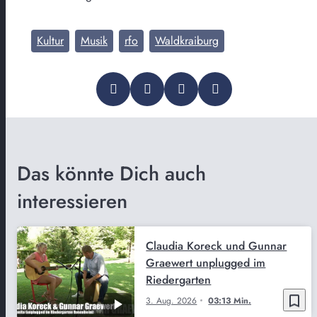
Kultur
Musik
rfo
Waldkraiburg
Das könnte Dich auch
interessieren
Claudia Koreck und Gunnar
Graewert unplugged im
Riedergarten
bookmark_border
3. Aug. 2026
03:13 Min.