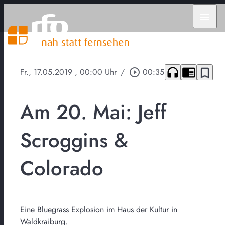
menu
headphones
chrome_reader_mode
bookmark_border
Fr., 17.05.2019
, 00:00 Uhr
/
play_circle_outline
00:35
Am 20. Mai: Jeff
Scroggins &
Colorado
Eine Bluegrass Explosion im Haus der Kultur in
Waldkraiburg.