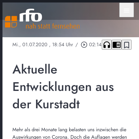
menu
headphones
chrome_reader_mode
bookmark_border
Mi., 01.07.2020
, 18:54 Uhr
/
play_circle_outline
02:14
Aktuelle
Entwicklungen aus
der Kurstadt
Mehr als drei Monate lang belasten uns inzwischen die
Auswirkungen von Corona. Doch die Auflagen werden