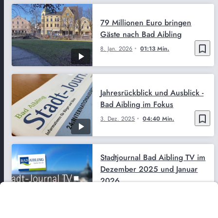
79 Millionen Euro bringen
Gäste nach Bad Aibling
bookmark_border
8. Jan. 2026
01:13 Min.
Jahresrückblick und Ausblick -
Bad Aibling im Fokus
bookmark_border
3. Dez. 2025
04:40 Min.
Stadtjournal Bad Aibling TV im
Dezember 2025 und Januar
2026
bookmark_border
2. Dez. 2025
12:37 Min.