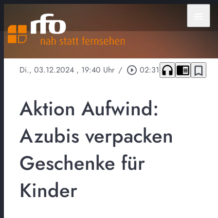
menu
headphones
chrome_reader_mode
bookmark_border
Di., 03.12.2024
, 19:40 Uhr
/
play_circle_outline
02:31
Aktion Aufwind:
Azubis verpacken
Geschenke für
Kinder