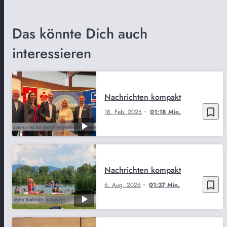
Das könnte Dich auch
interessieren
Nachrichten kompakt
bookmark_border
18. Feb. 2026
01:18 Min.
Nachrichten kompakt
bookmark_border
6. Aug. 2026
01:37 Min.