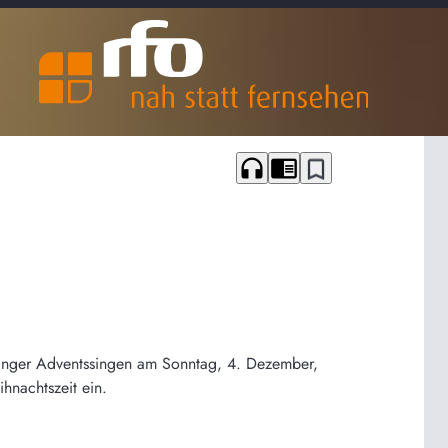
headphones
chrome_reader_mode
bookmark_border
blinger Adventssingen am Sonntag, 4. Dezember,
hnachtszeit ein.