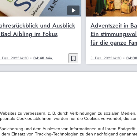
Jahresrückblick und Ausblick
Adventszeit in Ba
- Bad Aibling im Fokus
Ein stimmungsvol
für die ganze Fam
bookmark_border
. Dez. 2025
14:30
04:40 Min.
3. Dez. 2025
14:30
04:00