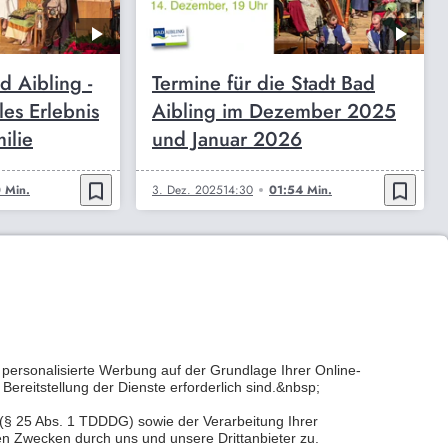
d Aibling -
Termine für die Stadt Bad
les Erlebnis
Aibling im Dezember 2025
ilie
und Januar 2026
bookmark_border
bookmark_border
 Min.
3. Dez. 2025
14:30
01:54 Min.