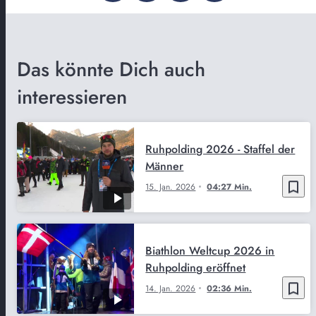
Das könnte Dich auch
interessieren
Ruhpolding 2026 - Staffel der
Männer
bookmark_border
15. Jan. 2026
04:27 Min.
Biathlon Weltcup 2026 in
Ruhpolding eröffnet
bookmark_border
14. Jan. 2026
02:36 Min.