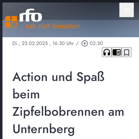
menu
Di., 25.02.2025
, 16:30 Uhr
/
play_circle_outline
02:30
headphones
chrome_reader_mode
bookmark_border
Action und Spaß
beim
Zipfelbobrennen am
Unternberg