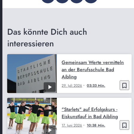
Das könnte Dich auch
interessieren
Gemeinsam Werte vermitteln
an der Berufsschule Bad
Aibling
bookmark_border
29. Juli 2026
03:33 Min.
"Starlets" auf Erfolgskurs -
Eiskunstlauf in Bad Aibling
bookmark_border
17. Juni 2026
10:38 Min.