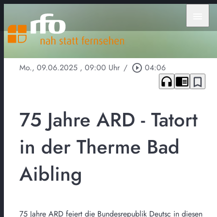
menu
Mo., 09.06.2025
, 09:00 Uhr
/
play_circle_outline
04:06
headphones
chrome_reader_mode
bookmark_border
75 Jahre ARD - Tatort
in der Therme Bad
Aibling
75 Jahre ARD feiert die Bundesrepublik Deutsc in diesen