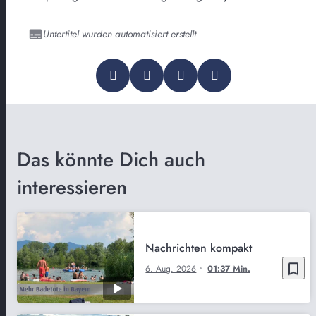
Untertitel wurden automatisiert erstellt
Das könnte Dich auch
interessieren
Nachrichten kompakt
bookmark_border
6. Aug. 2026
01:37 Min.