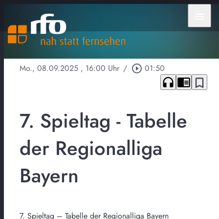
menu
Mo., 08.09.2025
, 16:00 Uhr
/
play_circle_outline
01:50
headphones
chrome_reader_mode
bookmark_border
7. Spieltag - Tabelle
der Regionalliga
Bayern
7. Spieltag – Tabelle der Regionalliga Bayern