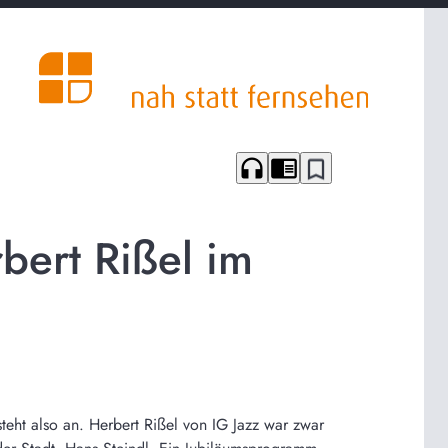
headphones
chrome_reader_mode
bookmark_border
bert Rißel im
eht also an. Herbert Rißel von IG Jazz war zwar