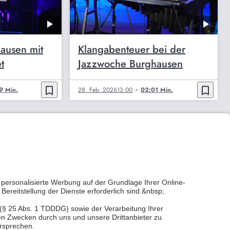
ausen mit
Klangabenteuer bei der
t
Jazzwoche Burghausen
bookmark_border
bookmark_border
9 Min.
28. Feb. 2026
13:00
02:01 Min.