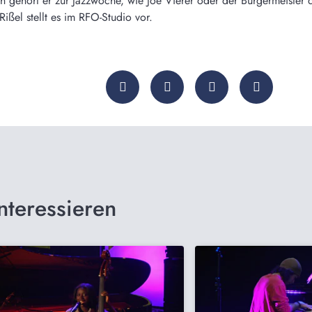
 gehört er zur Jazzwoche, wie Joe Vierer oder der Bürgermeister 
Rißel stellt es im RFO-Studio vor.
nteressieren