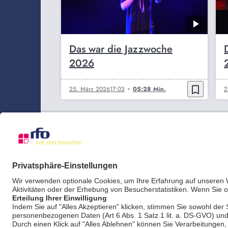
Das war die Jazzwoche
2026
bookmark_border
25. März 2026
17:03
05:28 Min.
2