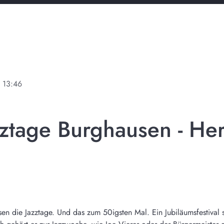
e
13:46
zztage Burghausen - Her
 die Jazztage. Und das zum 50igsten Mal. Ein Jubiläumsfestival st