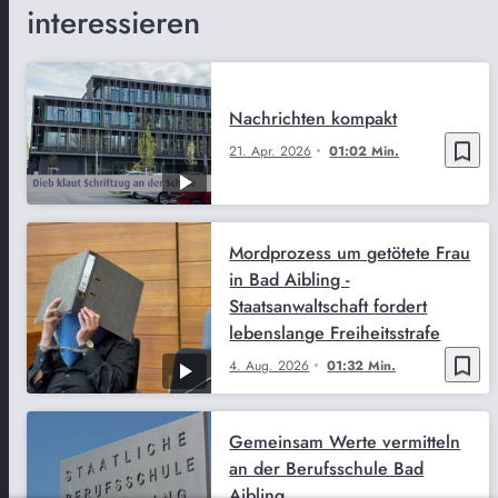
interessieren
Nachrichten kompakt
bookmark_border
21. Apr. 2026
01:02 Min.
Mordprozess um getötete Frau
in Bad Aibling -
Staatsanwaltschaft fordert
lebenslange Freiheitsstrafe
bookmark_border
4. Aug. 2026
01:32 Min.
Gemeinsam Werte vermitteln
an der Berufsschule Bad
Aibling