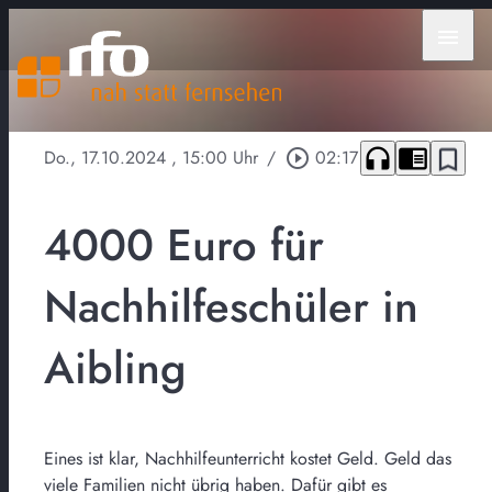
menu
headphones
chrome_reader_mode
bookmark_border
Do., 17.10.2024
, 15:00 Uhr
/
play_circle_outline
02:17
4000 Euro für
Nachhilfeschüler in
Aibling
Eines ist klar, Nachhilfeunterricht kostet Geld. Geld das
viele Familien nicht übrig haben. Dafür gibt es