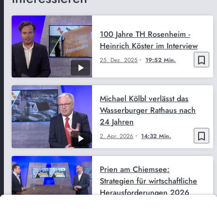
100 Jahre TH Rosenheim -
Heinrich Köster im Interview
bookmark_border
25. Dez. 2025
19:52 Min.
Michael Kölbl verlässt das
Wasserburger Rathaus nach
24 Jahren
bookmark_border
2. Apr. 2026
14:32 Min.
Prien am Chiemsee:
Strategien für wirtschaftliche
Herausforderungen 2026
bookmark_border
22. Jan. 2026
12:58 Min.