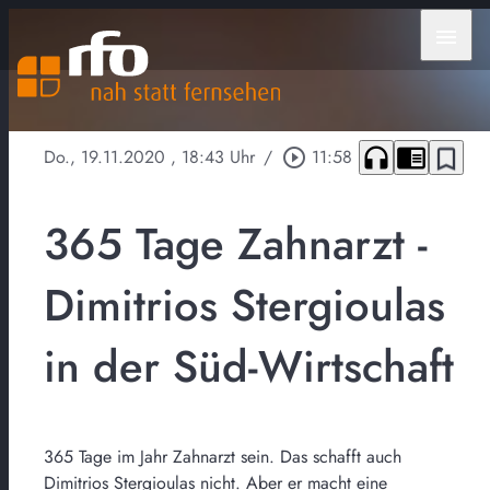
menu
headphones
chrome_reader_mode
bookmark_border
Do., 19.11.2020
, 18:43 Uhr
/
play_circle_outline
11:58
365 Tage Zahnarzt -
Dimitrios Stergioulas
in der Süd-Wirtschaft
365 Tage im Jahr Zahnarzt sein. Das schafft auch
Dimitrios Stergioulas nicht. Aber er macht eine