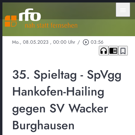
menu
Mo., 08.05.2023
, 00:00 Uhr
/
play_circle_outline
03:56
headphones
chrome_reader_mode
bookmark_border
35. Spieltag - SpVgg
Hankofen-Hailing
gegen SV Wacker
Burghausen