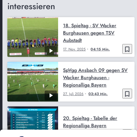
interessieren
18. Spieltag - SV Wacker
Burghausen gegen TSV
Aubstadt
bookmark_border
17. Nov. 2025
04:15 Min.
SpVgg Ansbach 09 gegen SV
Wacker Burghausen -
Regionalliga Bayern
bookmark_border
27. Juli 2026
03:43 Min.
20. Spieltag - Tabelle der
Regionalliga Bayern
bookmark_border
1. Dez. 2025
02:13 Min.