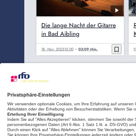
Die lange Nacht der Gitarre
in Bad Aibling
bookmark_border
18. Nov. 2025
15:00
03:09 Min.
9