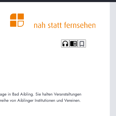
headphones
chrome_reader_mode
bookmark_border
rtage in Bad Aibling. Sie halten Veranstaltungen
reihe von Aiblinger Institutionen und Vereinen.