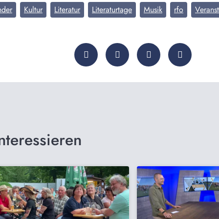
nder
Kultur
Literatur
Literaturtage
Musik
rfo
Verans
nteressieren