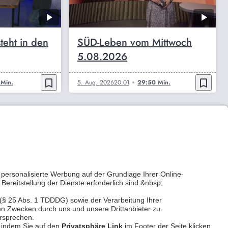
steht in den
SÜD-Leben vom Mittwoch
5.08.2026
bookmark_border
bookmark_border
 Min.
5. Aug. 2026
20:01
29:50 Min.