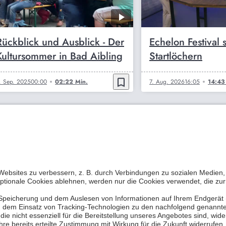
Rückblick und Ausblick - Der
Echelon Festival 
Kultursommer in Bad Aibling
Startlöchern
bookmark_border
. Sep. 2025
00:00
02:22 Min.
7. Aug. 2026
16:05
14:43