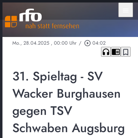
menu
Mo., 28.04.2025
, 00:00 Uhr
/
play_circle_outline
04:02
headphones
chrome_reader_mode
bookmark_border
31. Spieltag - SV
Wacker Burghausen
gegen TSV
Schwaben Augsburg