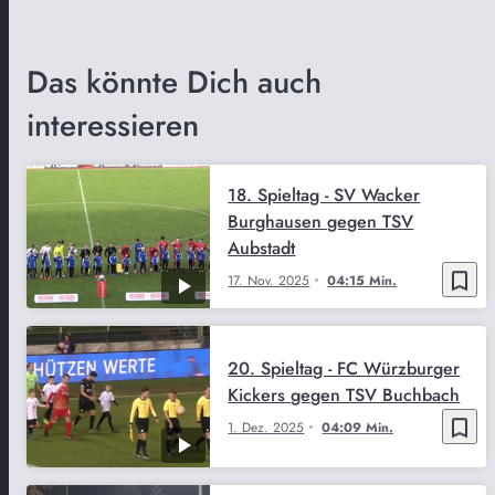
Das könnte Dich auch
interessieren
18. Spieltag - SV Wacker
Burghausen gegen TSV
Aubstadt
bookmark_border
17. Nov. 2025
04:15 Min.
20. Spieltag - FC Würzburger
Kickers gegen TSV Buchbach
bookmark_border
1. Dez. 2025
04:09 Min.