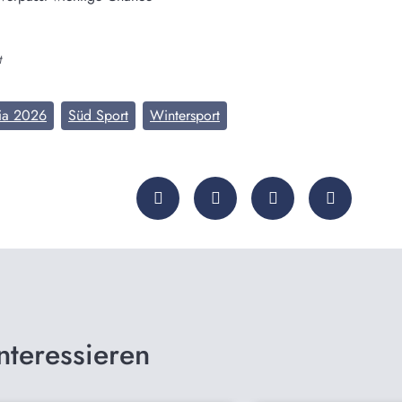
t
ia 2026
Süd Sport
Wintersport
nteressieren