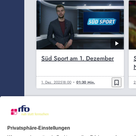
Süd Sport am 1. Dezember
bookmark_border
1. Dez. 2025
18:00
01:30 Min.
2