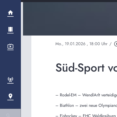
Mo., 19.01.2026
, 18:00 Uhr
/
play_circl
Süd-Sport v
– Rodel-EM – WendlArlt verteidige
– Biathlon – zwei neue Olympiano
– Eishockey – EHC Waldkraiburg 