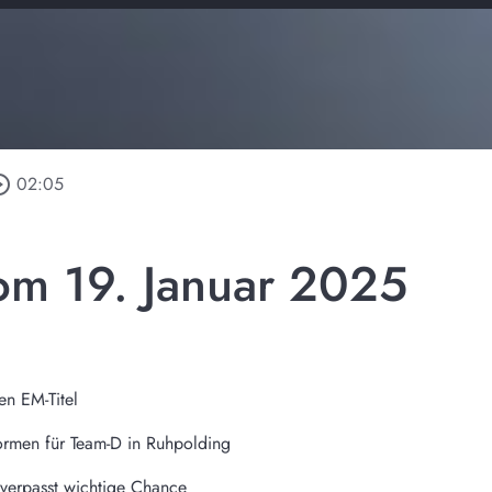
e_outline
02:05
om 19. Januar 2025
n EM-Titel
rmen für Team-D in Ruhpolding
verpasst wichtige Chance