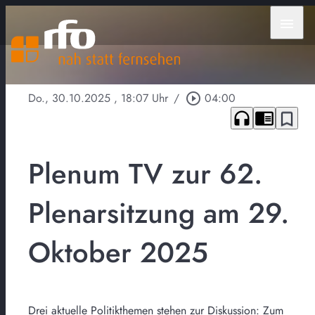
menu
Do., 30.10.2025
, 18:07 Uhr
/
play_circle_outline
04:00
headphones
chrome_reader_mode
bookmark_border
Plenum TV zur 62.
Plenarsitzung am 29.
Oktober 2025
Drei aktuelle Politikthemen stehen zur Diskussion: Zum