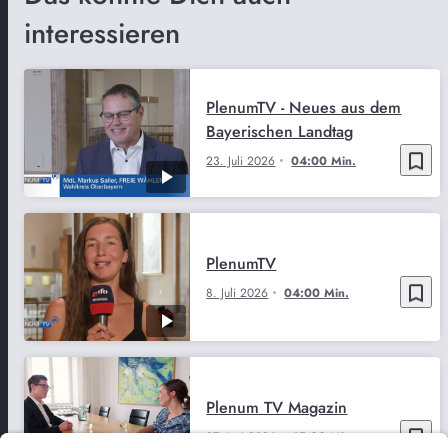
interessieren
PlenumTV - Neues aus dem
Bayerischen Landtag
bookmark_border
23. Juli 2026
04:00 Min.
PlenumTV
bookmark_border
8. Juli 2026
04:00 Min.
Plenum TV Magazin
bookmark_border
27. Juni 2026
15:00 Min.