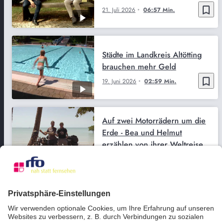
bookmark_border
21. Juli 2026
06:57 Min.
Städte im Landkreis Altötting
brauchen mehr Geld
bookmark_border
19. Juni 2026
02:59 Min.
Auf zwei Motorrädern um die
Erde - Bea und Helmut
erzählen von ihrer Weltreise
bookmark_border
2. Juni 2026
02:43 Min.
Look into the future goes
Studienkirche