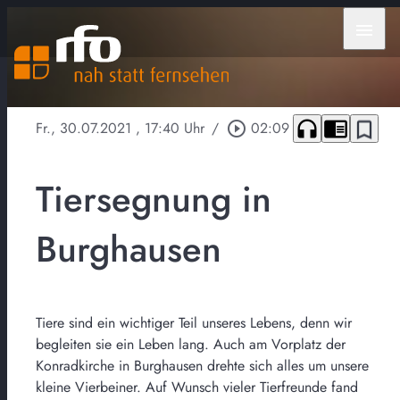
menu
headphones
chrome_reader_mode
bookmark_border
Fr., 30.07.2021
, 17:40 Uhr
/
play_circle_outline
02:09
Tiersegnung in
Burghausen
Tiere sind ein wichtiger Teil unseres Lebens, denn wir
begleiten sie ein Leben lang. Auch am Vorplatz der
Konradkirche in Burghausen drehte sich alles um unsere
kleine Vierbeiner. Auf Wunsch vieler Tierfreunde fand