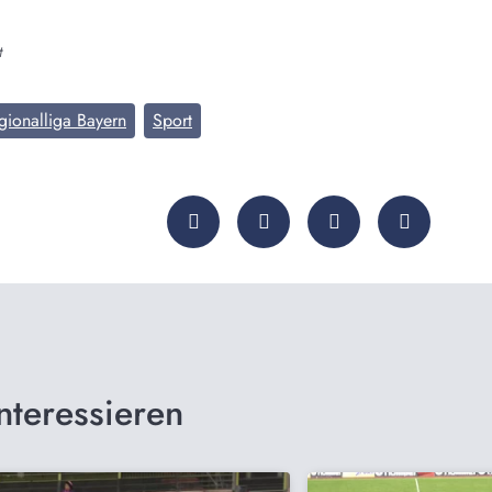
t
gionalliga Bayern
Sport
nteressieren