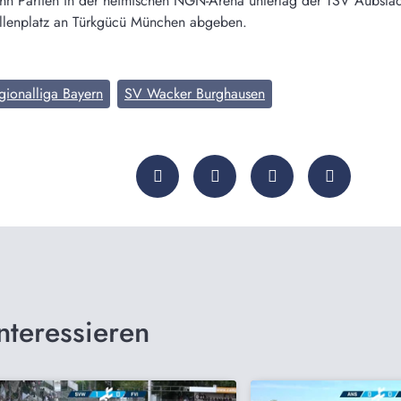
ehn Partien in der heimischen NGN-Arena unterlag der TSV Aubst
ellenplatz an Türkgücü München abgeben.
gionalliga Bayern
SV Wacker Burghausen
nteressieren