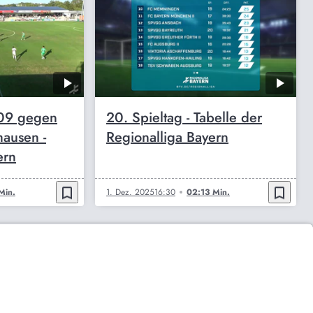
09 gegen
20. Spieltag - Tabelle der
ausen -
Regionalliga Bayern
ern
bookmark_border
bookmark_border
Min.
1. Dez. 2025
16:30
02:13 Min.