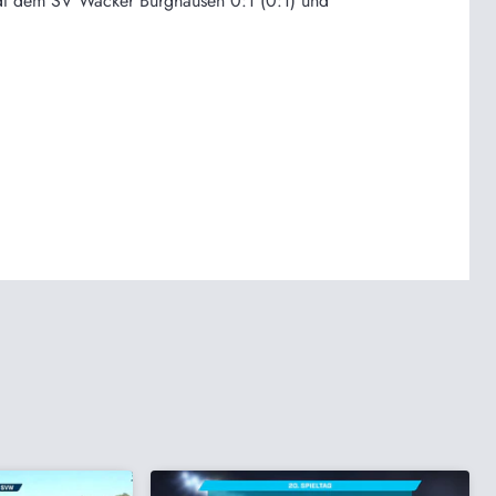
adt dem SV Wacker Burghausen 0:1 (0:1) und