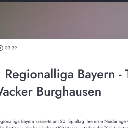
cle_outline
03:39
g Regionalliga Bayern -
acker Burghausen
egionalliga Bayern kassierte am 20. Spieltag ihre erste Niederlag