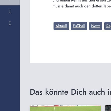
und einem Remis aus den ersten z
musste damit auch den dritten Tab
Aktuell
Fußball
News
Re
Das könnte Dich auch i