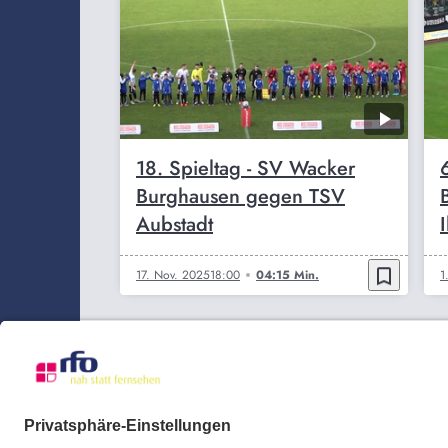
18. Spieltag - SV Wacker
Burghausen gegen TSV
Aubstadt
I
bookmark_border
17. Nov. 2025
18:00
04:15 Min.
1