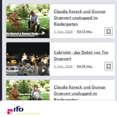
Claudia Koreck und Gunnar
Graewert unplugged im
Riedergarten
bookmark_border
3. Aug. 2026
03:13 Min.
Cabriolet - das Debüt von Tim
Graewert
bookmark_border
3. Aug. 2026
03:10 Min.
Claudia Koreck und Gunnar
Graevert unplugged im
Riedergarten
bookmark_border
2. Aug. 2026
03:13 Min.