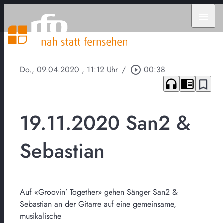
menu
Do., 09.04.2020
, 11:12 Uhr
/
play_circle_outline
00:38
headphones
chrome_reader_mode
bookmark_border
19.11.2020 San2 &
Sebastian
Auf «Groovin’ Together» gehen Sänger San2 &
Sebastian an der Gitarre auf eine gemeinsame,
musikalische