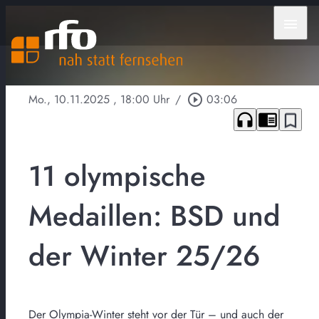
menu
Mo., 10.11.2025
, 18:00 Uhr
/
play_circle_outline
03:06
headphones
chrome_reader_mode
bookmark_border
11 olympische
Medaillen: BSD und
der Winter 25/26
Der Olympia-Winter steht vor der Tür – und auch der