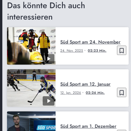
Das könnte Dich auch
interessieren
Süd Sport am 24. November
bookmark_border
24. Nov. 2025
02:23 Min.
Süd Sport am 12. Januar
bookmark_border
12. Jan. 2026
02:26 Min.
Süd Sport am 1. Dezember