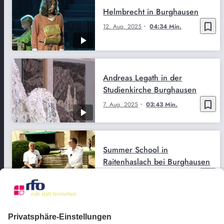
Helmbrecht in Burghausen
bookmark_border
12. Aug. 2025
04:34 Min.
Andreas Legath in der
Studienkirche Burghausen
bookmark_border
7. Aug. 2025
03:43 Min.
Summer School in
Raitenhaslach bei Burghausen
bookmark_border
21. Juli 2026
06:57 Min.
Städte im Landkreis Altötting