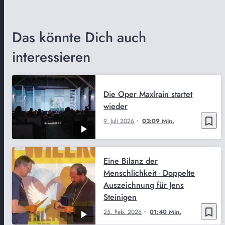
Das könnte Dich auch
interessieren
Die Oper Maxlrain startet
wieder
bookmark_border
9. Juli 2026
03:09 Min.
Eine Bilanz der
Menschlichkeit - Doppelte
Auszeichnung für Jens
Steinigen
bookmark_border
25. Feb. 2026
01:40 Min.