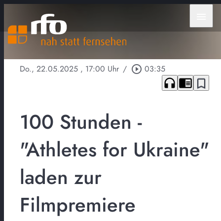
menu
Do., 22.05.2025
, 17:00 Uhr
/
play_circle_outline
03:35
headphones
chrome_reader_mode
bookmark_border
100 Stunden -
"Athletes for Ukraine"
laden zur
Filmpremiere